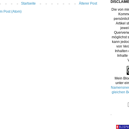
DISCLAIME
Startseite
Älterer Post
Die von mir
m Post (Atom)
Kommen
persönlic
Artikel 
jewei
Querverw
möglichst s
kann jedoc
von Ver
Inhalten
Inhalte
Mein Blo
unter ei
Namensnenn
gleichen B
.