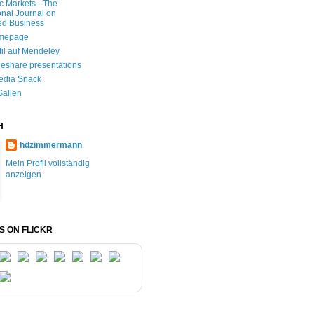
ic Markets - The
onal Journal on
ed Business
mepage
fil auf Mendeley
deshare presentations
edia Snack
Gallen
H
hdzimmermann
Mein Profil vollständig
anzeigen
S ON FLICKR