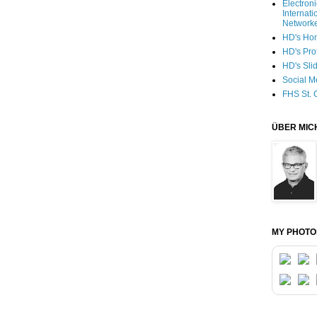
Electron
Internati
Network
HD's Ho
HD's Pro
HD's Sli
Social M
FHS St. 
ÜBER MIC
MY PHOTO