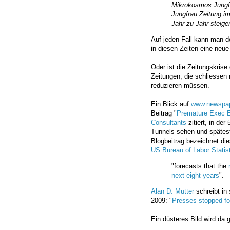
Mikrokosmos Jungf
Jungfrau Zeitung i
Jahr zu Jahr steig
Auf jeden Fall kann man d
in diesen Zeiten eine neu
Oder ist die Zeitungskrise
Zeitungen, die schliessen
reduzieren müssen.
Ein Blick auf
www.newspa
Beitrag "
Premature Exec E
Consultants
zitiert, in de
Tunnels sehen und spätest
Blogbeitrag bezeichnet dies
US Bureau of Labor Statis
"forecasts that the
next eight years
".
Alan D. Mutter
schreibt in
2009: "
Presses stopped fo
Ein düsteres Bild wird da 