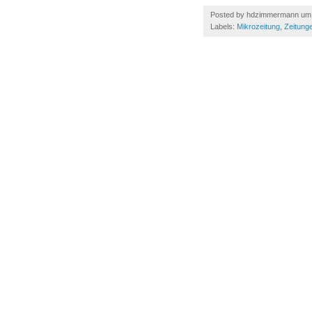
Posted by
hdzimmermann
u
Labels:
Mikrozeitung
,
Zeitung