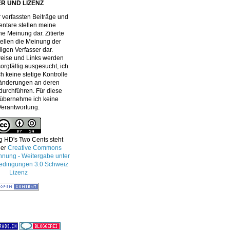
R UND LIZENZ
 verfassten Beiträge und
tare stellen meine
he Meinung dar. Zitierte
stellen die Meinung der
ligen Verfasser dar.
eise und Links werden
orgfältig ausgesucht, ich
h keine stetige Kontrolle
änderungen an deren
 durchführen. Für diese
 übernehme ich keine
Verantwortung.
g HD's Two Cents
steht
ner
Creative Commons
ung - Weitergabe unter
edingungen 3.0 Schweiz
Lizenz