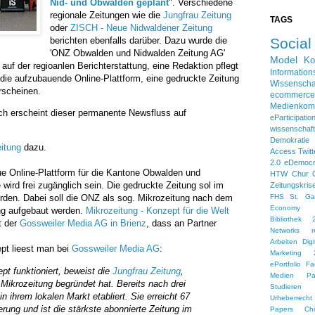
Nid- und Obwalden geplant
". Verschiedene
regionale Zeitungen wie die
Jungfrau Zeitung
TAGS
oder
ZISCH - Neue Nidwaldener Zeitung
berichten ebenfalls darüber. Dazu wurde die
Socia
'ONZ Obwalden und Nidwalden Zeitung AG'
Model
Ko
 auf der regioanlen Berichterstattung, eine Redaktion pflegt
Information
die aufzubauende Online-Plattform, eine gedruckte Zeitung
Wissenscha
erscheinen.
ecommerce
Medienkom
ch erscheint dieser permanente Newsfluss auf
eParticipatio
wissensch
Demokratie
itung
dazu.
Access
Twitt
2.0
eDemoc
eue Online-Plattform für die Kantone Obwalden und
HTW Chur
wird frei zugänglich sein. Die gedruckte Zeitung sol im
Zeitungskris
FHS St. Gal
den. Dabei soll die ONZ als sog. Mikrozeitung nach dem
Economy
ung aufgebaut werden.
Mikrozeitung - Konzept für die Welt
Bibliothek 
t der
Gossweiler Media AG in Brienz
, dass an Partner
Networks
r
Arbeiten
Dig
pt lieest man bei
Gossweiler Media AG
:
Marketing 
ePortfolio
Fa
t funktioniert, beweist die
Jungfrau Zeitung
,
Medien
Pa
Mikrozeitung begründet hat. Bereits nach drei
Studieren 
in ihrem lokalen Markt etabliert. Sie erreicht 67
Urheberrecht
rung und ist die stärkste abonnierte Zeitung im
Papers
Ch