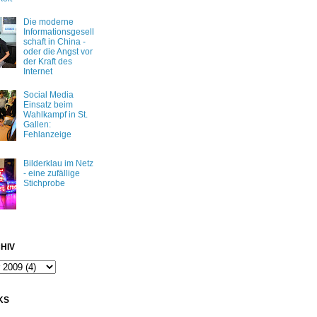
Die moderne
Informationsgesell
schaft in China -
oder die Angst vor
der Kraft des
Internet
Social Media
Einsatz beim
Wahlkampf in St.
Gallen:
Fehlanzeige
Bilderklau im Netz
- eine zufällige
Stichprobe
HIV
KS