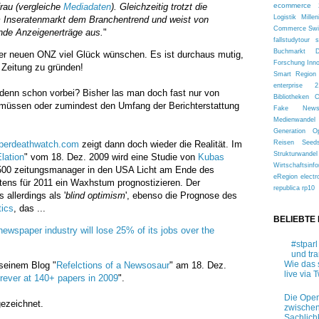
rau (vergleiche
Mediadaten
). Gleichzeitig trotzt die
ecommerce 
Logistik
Millen
m Inseratenmarkt dem Branchentrend und weist von
Commerce
Sw
ende Anzeigenerträge aus.
"
fallstudytour
s
Buchmarkt
er neuen ONZ viel Glück wünschen. Es ist durchaus mutig,
Forschung
Inn
e Zeitung zu gründen!
Smart Region
enterprise 2
 denn schon vorbei? Bisher las man doch fast nur von
Bibliotheken
 müssen oder zumindest den Umfang der Berichterstattung
Fake New
Medienwandel
Generation
O
perdeathwatch.com
zeigt dann doch wieder die Realität. Im
Reisen
Seed
Strukturwandel
lation
" vom 18. Dez. 2009 wird eine Studie von
Kubas
Wirtschaftsinfo
r 500 zeitungsmanager in den USA Licht am Ende des
eRegion
electr
ens für 2011 ein Waxhstum prognostizieren. Der
republica
rp10
 allerdings als '
blind optimism
', ebenso die Prognose des
tics
, das ...
BELIEBTE
newspaper industry will lose 25% of its jobs over the
#stparl
und tr
Wie das 
 seinem Blog "
Refelctions of a Newsosaur
" am 18. Dez.
live via T
rever at 140+ papers in 2009
".
Die Open
gezeichnet.
zwischen
Sachlich