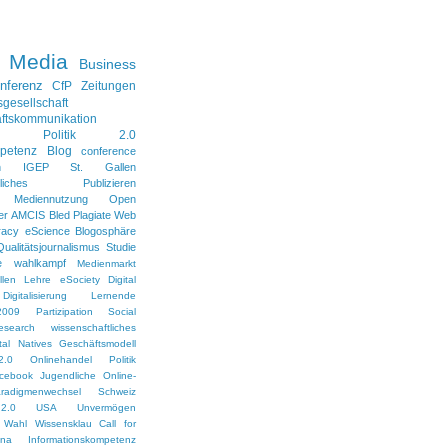
l Media
Business
nferenz
CfP
Zeitungen
sgesellschaft
ftskommunikation
Politik 2.0
petenz
Blog
conference
n
IGEP
St. Gallen
aftliches Publizieren
Mediennutzung
Open
er
AMCIS
Bled
Plagiate
Web
racy
eScience
Blogosphäre
Qualitätsjournalismus
Studie
e
wahlkampf
Medienmarkt
len
Lehre
eSociety
Digital
Digitalisierung
Lernende
2009
Partizipation
Social
esearch
wissenschaftliches
ital Natives
Geschäftsmodell
2.0
Onlinehandel
Politik
cebook
Jugendliche
Online-
radigmenwechsel
Schweiz
2.0
USA
Unvermögen
Wahl
Wissensklau
Call for
ina
Informationskompetenz