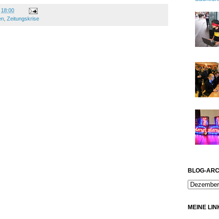
m
18:00
en
,
Zeitungskrise
BLOG-ARC
MEINE LIN