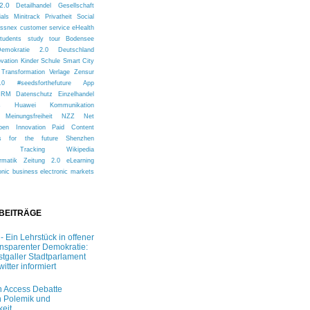
2.0
Detailhandel
Gesellschaft
ials
Minitrack
Privatheit
Social
issnex
customer service
eHealth
tudents
study tour
Bodensee
Demokratie 2.0
Deutschland
ovation
Kinder
Schule
Smart City
Transformation
Verlage
Zensur
.0
#seedsforthefuture
App
CRM
Datenschutz
Einzelhandel
s
Huawei
Kommunikation
Meinungsfreiheit
NZZ
Net
pen Innovation
Paid Content
s for the future
Shenzhen
Tracking
Wikipedia
rmatik
Zeitung 2.0
eLearning
onic business
electronic markets
 BEITRÄGE
 - Ein Lehrstück in offener
ansparenter Demokratie:
stgaller Stadtparlament
witter informiert
 Access Debatte
 Polemik und
keit