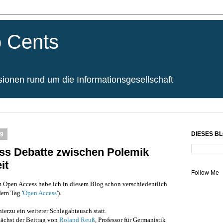
 Cents
onen rund um die Informationsgesellschaft
9
DIESES B
ss Debatte zwischen Polemik
it
Follow Me
 Open Access habe ich in diesem Blog schon verschiedentlich
dem Tag '
Open Access
').
erzu ein weiterer Schlagabtausch statt.
ächst der Beitrag von
Roland
Reu
ß
, Professor für Germanistik