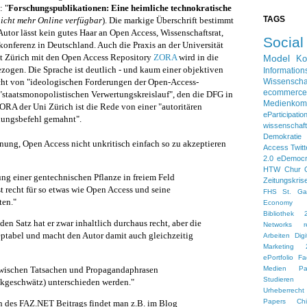
: "
Forschungspublikationen: Eine heimliche technokratische
TAGS
nicht mehr Online verfügbar
).
Die markige Überschrift bestimmt
Autor lässt kein gutes Haar an Open Access,
Wissenschaftsrat,
Socia
onferenz in Deutschland. Auch die Praxis an der Universität
ät Zürich mit den Open Access Repository
ZORA
wird in die
Model
Ko
ezogen. Die Sprache ist deutlich - und kaum einer objektiven
Information
cht von "ideologischen Forderungen der Open-Access-
Wissenscha
ecommerce
"staatsmonopolistischen Verwertungskreislauf", den die DFG in
Medienkom
ORA der Uni Zürich ist die Rede von einer "autoritären
eParticipatio
llungsbefehl gemahnt".
wissensch
Demokratie
ung, Open Access nicht unkritisch einfach so zu akzeptieren
Access
Twitt
2.0
eDemoc
HTW Chur
ung einer gentechnischen Pflanze in freiem Feld
Zeitungskris
st recht für so etwas wie Open Access und seine
FHS St. Gal
en."
Economy
Bibliothek 
en Satz hat er zwar inhaltlich durchaus recht, aber die
Networks
r
ptabel und macht den Autor damit auch gleichzeitig
Arbeiten
Dig
Marketing 
ePortfolio
Fa
zwischen Tatsachen und Propagandaphrasen
Medien
Pa
Studieren 
ckgeschwätz) unterschieden werden."
Urheberrecht
Papers
Ch
n des FAZ.NET Beitrags findet man z.B. im Blog