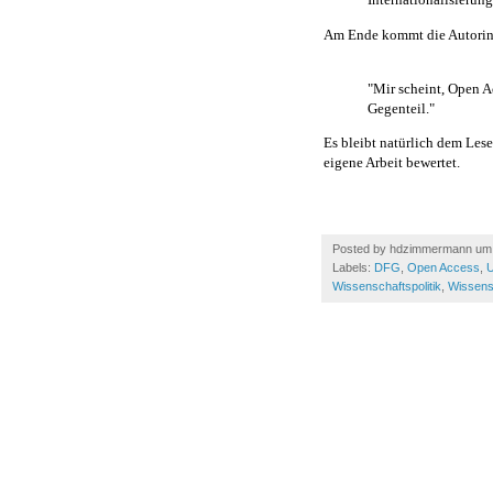
Am Ende kommt die Autorin
"Mir scheint, Open A
Gegenteil."
Es bleibt natürlich dem Leser
eigene Arbeit bewertet.
Posted by
hdzimmermann
u
Labels:
DFG
,
Open Access
,
U
Wissenschaftspolitik
,
Wissens