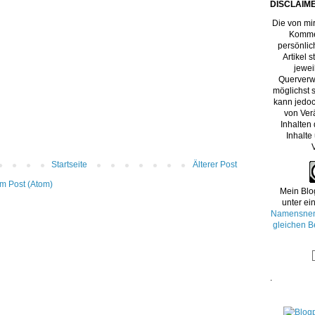
DISCLAIME
Die von mir
Kommen
persönlic
Artikel 
jewei
Querverw
möglichst s
kann jedoc
von Ver
Inhalten
Inhalte
Startseite
Älterer Post
m Post (Atom)
Mein Blo
unter ei
Namensnenn
gleichen B
.