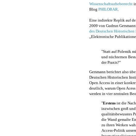
Wissenschaftsurheberrecht
i
Blog
PHILOBAR
.
Eine indirekte Replik auf d
2009 von Gudrun Gersmann:
des Deutschen Historischen I
„Elektronische Publikation
"Statt auf Polemik m
und nüchternen Best
der Praxis?"
Gersmann berichtet also übe
Deutschen Historischen Insti
Open Access in einer konkre
deutlich, warum Open Acess i
werden in vier zentralen B
"
Erstens
ist die Nac
inzwischen groß und 
qualitätsbewusstes Pub
die Wand gemalte En
zu ihren Werken wahrl
Access-Politik unsere
Internationalisierun