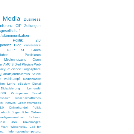
l Media
Business
nferenz
CfP
Zeitungen
sgesellschaft
ftskommunikation
Politik 2.0
petenz
Blog
conference
n
IGEP
St. Gallen
aftliches Publizieren
Mediennutzung
Open
er
AMCIS
Bled
Plagiate
Web
racy
eScience
Blogosphäre
Qualitätsjournalismus
Studie
e
wahlkampf
Medienmarkt
len
Lehre
eSociety
Digital
Digitalisierung
Lernende
2009
Partizipation
Social
esearch
wissenschaftliches
ital Natives
Geschäftsmodell
2.0
Onlinehandel
Politik
cebook
Jugendliche
Online-
radigmenwechsel
Schweiz
2.0
USA
Unvermögen
Wahl
Wissensklau
Call for
ina
Informationskompetenz