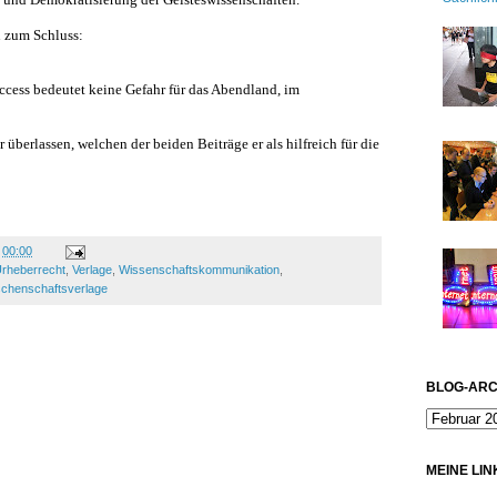
 zum Schluss:
ccess bedeutet keine Gefahr für das Abendland, im
 überlassen, welchen der beiden Beiträge er als hilfreich für die
m
00:00
rheberrecht
,
Verlage
,
Wissenschaftskommunikation
,
chenschaftsverlage
BLOG-ARC
MEINE LIN