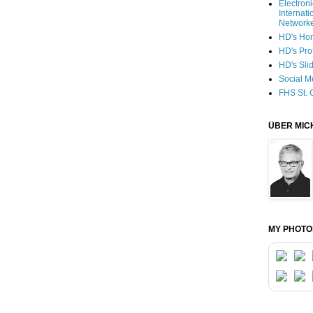
Electron
Internati
Network
HD's Ho
HD's Pro
HD's Sli
Social M
FHS St. 
ÜBER MIC
MY PHOTO