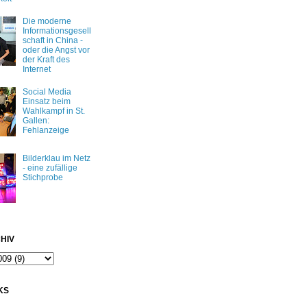
Die moderne
Informationsgesell
schaft in China -
oder die Angst vor
der Kraft des
Internet
Social Media
Einsatz beim
Wahlkampf in St.
Gallen:
Fehlanzeige
Bilderklau im Netz
- eine zufällige
Stichprobe
HIV
KS