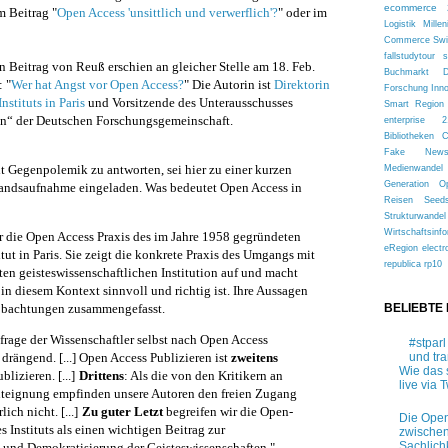
ecommerce 
m Beitrag "
Open Access 'unsittlich und verwerflich'?
" oder im
Logistik
Millen
Commerce
Sw
fallstudytour
s
en Beitrag von
Reu
ß
erschien an gleicher Stelle am 18. Feb.
Buchmarkt
 "
Wer hat Angst vor Open Access?
" Die Autorin ist
Direktorin
Forschung
Inn
nstituts in Paris
und Vorsitzende des Unterausschusses
Smart Region
en“ der Deutschen Forschungsgemeinschaft.
enterprise 2
Bibliotheken
Fake New
it Gegenpolemik zu antworten, sei hier zu einer kurzen
Medienwandel
Generation
O
andsaufnahme eingeladen. Was bedeutet Open Access in
Reisen
Seed
Strukturwandel
Wirtschaftsinfo
r die Open Access Praxis des im Jahre 1958 gegründeten
eRegion
electr
tut in Paris. Sie zeigt die konkrete Praxis des Umgangs mit
republica
rp10
ten geisteswissenschaftlichen Institution auf und macht
n diesem Kontext sinnvoll und richtig ist. Ihre Aussagen
eobachtungen zusammengefasst.
BELIEBTE
hfrage der Wissenschaftler selbst nach Open Access
#stparl
und tr
drängend. [...]
Open Access Publizieren ist
zweitens
Wie das 
lizieren. [...]
Drittens
: Als die von den Kritikern an
live via T
teignung empfinden unsere Autoren den freien Zugang
ich nicht. [...]
Zu guter Letzt
begreifen wir die Open-
Die Open
s Instituts als einen wichtigen Beitrag zur
zwischen
Sachlich
g und Demokratisierung der Geisteswissenschaften."