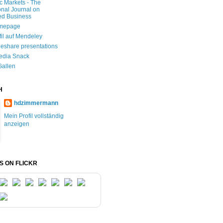
ic Markets - The
onal Journal on
ed Business
mepage
fil auf Mendeley
deshare presentations
edia Snack
Gallen
H
hdzimmermann
Mein Profil vollständig
anzeigen
S ON FLICKR