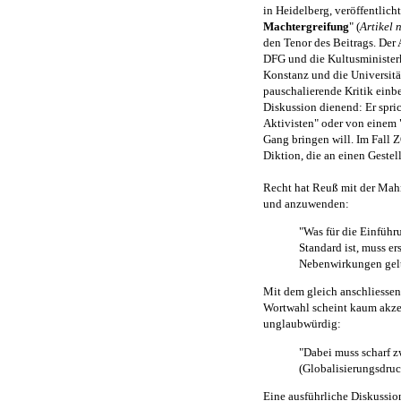
in Heidelberg, veröffentlicht
Machtergreifung
" (
Artikel 
den Tenor des Beitrags. Der 
DFG und die Kultusministerk
Konstanz und die Universit
pauschalierende Kritik einb
Diskussion dienend: Er spri
Aktivisten" oder von einem 
Gang bringen will. Im Fall Z
Diktion, die an einen Geste
Recht hat Reu
ß
mit der Mahn
und anzuwenden:
"Was für die Einführ
Standard ist, muss er
Nebenwirkungen gelt
Mit dem gleich anschliessend
Wortwahl scheint kaum akze
unglaubwürdig:
"Dabei muss scharf 
(Globalisierungsdru
Eine ausführliche Diskussio