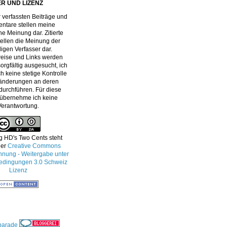
R UND LIZENZ
 verfassten Beiträge und
tare stellen meine
he Meinung dar. Zitierte
stellen die Meinung der
ligen Verfasser dar.
eise und Links werden
orgfältig ausgesucht, ich
h keine stetige Kontrolle
änderungen an deren
 durchführen. Für diese
 übernehme ich keine
Verantwortung.
g HD's Two Cents
steht
ner
Creative Commons
ung - Weitergabe unter
edingungen 3.0 Schweiz
Lizenz