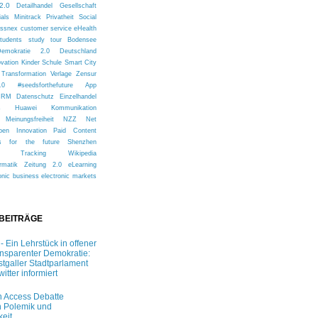
2.0
Detailhandel
Gesellschaft
ials
Minitrack
Privatheit
Social
issnex
customer service
eHealth
tudents
study tour
Bodensee
Demokratie 2.0
Deutschland
ovation
Kinder
Schule
Smart City
Transformation
Verlage
Zensur
.0
#seedsforthefuture
App
CRM
Datenschutz
Einzelhandel
s
Huawei
Kommunikation
Meinungsfreiheit
NZZ
Net
pen Innovation
Paid Content
s for the future
Shenzhen
Tracking
Wikipedia
rmatik
Zeitung 2.0
eLearning
onic business
electronic markets
 BEITRÄGE
 - Ein Lehrstück in offener
ansparenter Demokratie:
stgaller Stadtparlament
witter informiert
 Access Debatte
 Polemik und
keit