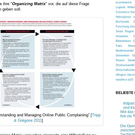
ecommerce 
e ihre "
Organizing Matrix
" vor, die auf diese Frage
Logistik
Millen
 geben soll.
Commerce
Sw
fallstudytour
s
Buchmarkt
Forschung
Inn
Smart Region
enterprise 2
Bibliotheken
Fake New
Medienwandel
Generation
O
Reisen
Seed
Strukturwandel
Wirtschaftsinfo
eRegion
electr
republica
rp10
BELIEBTE
#stparl
und tr
Wie das 
rstanding and Managing Online Public Complaining” [
Tripp
live via T
& Grégoire 2011
]
Die Open
zwischen
Sachlich