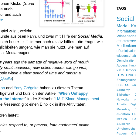
ionen Klicks (
Stand
TAGS
 es auch
u, und auch
Socia
te
.
Model
Ko
piel zeigt, welche
Information
Kunde auslösen kann, und zwar mit Hilfe der
Social Media
.
Wissenscha
ecommerce
ich heute - z.T. immer noch relativ hilflos - die Frage, wie
Medienkom
ichkeiten umgeht, wie man sie nutzt, wie man auf
eParticipatio
al Media reagiert.
wissensch
Demokratie
ew years ago the damage of negative word of mouth
Access
Twitt
rly small audience, now online reports can go viral,
2.0
eDemoc
ople within a short period of time and tarnish a
HTW Chur
(
Quelle
)
Zeitungskris
FHS St. Gal
ipp
and
Yany Grégoire
haben zu diesem Thema
Economy
geführt und kürzlich den Artikel "
When Unhappy
Bibliothek 
 the Internet
" in der Zeitschrift
MIT Sloan Management
Networks
r
he Research
gibt einen Einblick in ihre Aktivitäten.
Arbeiten
Dig
Marketing 
ePortfolio
Fa
ren lautet:
Medien
Pa
Studieren 
es respond to, or prevent, irate customers’ online
Urheberrecht
".
Papers
Ch