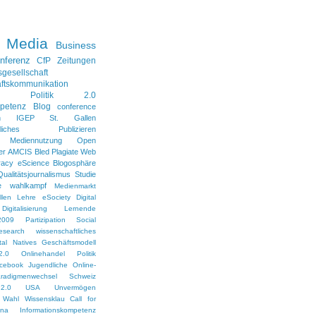
l Media
Business
nferenz
CfP
Zeitungen
sgesellschaft
ftskommunikation
Politik 2.0
petenz
Blog
conference
n
IGEP
St. Gallen
aftliches Publizieren
Mediennutzung
Open
er
AMCIS
Bled
Plagiate
Web
racy
eScience
Blogosphäre
Qualitätsjournalismus
Studie
e
wahlkampf
Medienmarkt
len
Lehre
eSociety
Digital
Digitalisierung
Lernende
2009
Partizipation
Social
esearch
wissenschaftliches
ital Natives
Geschäftsmodell
2.0
Onlinehandel
Politik
cebook
Jugendliche
Online-
radigmenwechsel
Schweiz
2.0
USA
Unvermögen
Wahl
Wissensklau
Call for
ina
Informationskompetenz