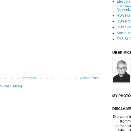
Electron
Internati
Network
HD's Ho
HD's Pro
HD's Sli
Social M
FHS St. 
ÜBER MIC
Startseite
Älterer Post
m Post (Atom)
MY PHOTO
DISCLAIME
Die von mir
Kommen
persönlic
Artikel 