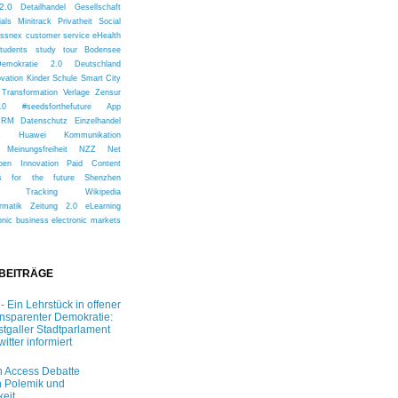
2.0
Detailhandel
Gesellschaft
ials
Minitrack
Privatheit
Social
issnex
customer service
eHealth
tudents
study tour
Bodensee
Demokratie 2.0
Deutschland
ovation
Kinder
Schule
Smart City
Transformation
Verlage
Zensur
.0
#seedsforthefuture
App
CRM
Datenschutz
Einzelhandel
s
Huawei
Kommunikation
Meinungsfreiheit
NZZ
Net
pen Innovation
Paid Content
s for the future
Shenzhen
Tracking
Wikipedia
rmatik
Zeitung 2.0
eLearning
onic business
electronic markets
 BEITRÄGE
 - Ein Lehrstück in offener
ansparenter Demokratie:
stgaller Stadtparlament
witter informiert
 Access Debatte
 Polemik und
keit