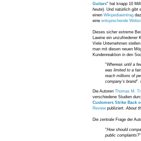
Guitars
" hat knapp 10 Mill
heute
). Und natürlich gibt
einen
Wikipediaeintrag
daz
eine
entsprechende Websi
Dieses sicher extreme Beis
Lawine ein unzufriedener 
Viele Unternehmen stellen s
man mit diesen neuen Mögl
Kundenreaktion in den Soci
"
Whereas until a f
was limited to a fai
reach millions of pe
company’s brand
". 
Die Autoren
Thomas M. Tr
verschiedene Studien durch
Customers Strike Back on
Review
publiziert.
About t
Die zentrale Frage der Auto
"
How should compani
public complaints?