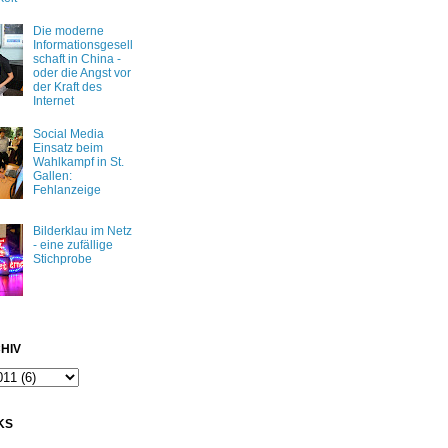
Die moderne
Informationsgesell
schaft in China -
oder die Angst vor
der Kraft des
Internet
Social Media
Einsatz beim
Wahlkampf in St.
Gallen:
Fehlanzeige
Bilderklau im Netz
- eine zufällige
Stichprobe
HIV
KS