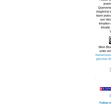
jewei
Querverw
möglichst s
kann jedoc
von Ver
Inhalten
Inhalte
Mein Blo
unter ei
Namensnenn
gleichen B
.
Follow m