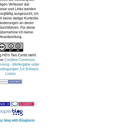
ligen Verfasser dar.
eise und Links werden
orgfältig ausgesucht, ich
h keine stetige Kontrolle
änderungen an deren
 durchführen. Für diese
 übernehme ich keine
Verantwortung.
g HD's Two Cents
steht
ner
Creative Commons
ung - Weitergabe unter
edingungen 3.0 Schweiz
Lizenz
y blog with Bloglovin