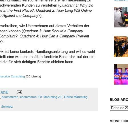
nizing Matrix
versuchen einerseits eine Hilfestellung zu
eschwerenden Kunden zu verstehen (
Quadrant 1: Why Do
 in the First Place?
,
Quadrant 2: How Long Will Online
e Against the Company?
).
beschreiben, wie Unternehmen auf dieses Verhalten der
agen können (
Quadrant 3: How Should a Company
Complaint?
,
Quadrant 4: How Can a Company Prevent
?
).
rix
ist keine konkrete Handlungsanleitung und will es wohl
tellt eine wissenschaftlich fundierte Basis dar, auf der ein
ie für sich richtigen Schritte ableiten kann.
ersection Consulting
(CC Lizenz)
m
18:00
,
ecommerce
,
ecommerce 2.0
,
Marketing 2.0
,
Online Marketing
,
BLOG-ARC
n, Schweiz
MEINE LIN