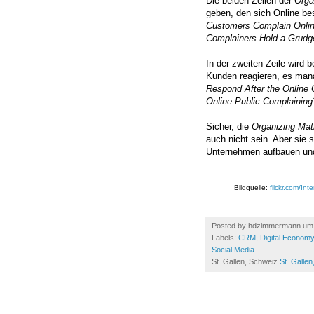
Die beiden Zeilen der
Orga
geben, den sich Online b
Customers Complain Online
Complainers Hold a Grudg
In der zweiten Zeile wird 
Kunden reagieren, es man
Respond After the Online 
Online Public Complaining
Sicher, die
Organizing Mat
auch nicht sein. Aber sie s
Unternehmen aufbauen und d
Bildquelle:
flickr.com/Int
Posted by
hdzimmermann
u
Labels:
CRM
,
Digital Economy
Social Media
St. Gallen, Schweiz
St. Galle