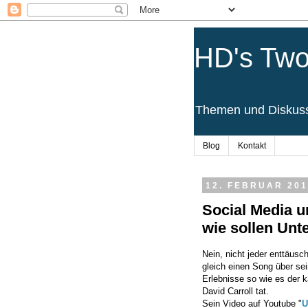
HD's Two
Themen und Diskussi
Blog
Kontakt
12. FEBRUAR 201
Social Media u
wie sollen Un
Nein, nicht jeder enttäusc
gleich einen Song über sei
Erlebnisse so wie es der 
David Carroll tat.
Sein Video auf Youtube "
U