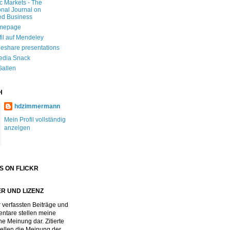
ic Markets - The
onal Journal on
ed Business
mepage
fil auf Mendeley
deshare presentations
edia Snack
Gallen
H
hdzimmermann
Mein Profil vollständig
anzeigen
S ON FLICKR
R UND LIZENZ
 verfassten Beiträge und
tare stellen meine
he Meinung dar. Zitierte
stellen die Meinung der