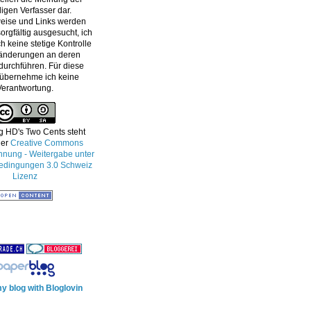
ligen Verfasser dar.
eise und Links werden
orgfältig ausgesucht, ich
h keine stetige Kontrolle
änderungen an deren
 durchführen. Für diese
 übernehme ich keine
Verantwortung.
g HD's Two Cents
steht
ner
Creative Commons
ung - Weitergabe unter
edingungen 3.0 Schweiz
Lizenz
y blog with Bloglovin