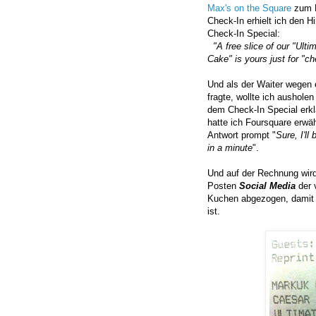
Max's on the Square
zum 
Check-In erhielt ich den H
Check-In Special:
"A free slice of our "Ult
Cake" is yours just for "ch
Und als der Waiter wegen 
fragte, wollte ich aushole
dem Check-In Special erk
hatte ich Foursquare erwä
Antwort prompt "
Sure, I'll
in a minute
".
Und auf der Rechnung wir
Posten
Social Media
der 
Kuchen abgezogen, damit d
ist.