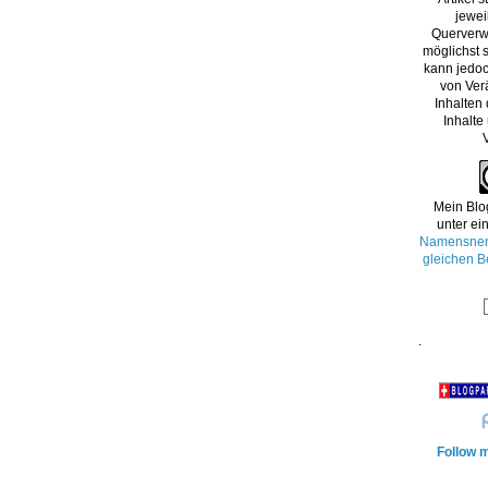
jewei
Querverw
möglichst s
kann jedoc
von Ver
Inhalten
Inhalte
Mein Blo
unter ei
Namensnenn
gleichen B
.
Follow m