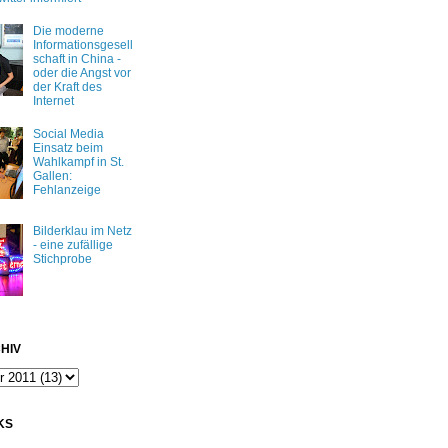
Die moderne
Informationsgesell
schaft in China -
oder die Angst vor
der Kraft des
Internet
Social Media
Einsatz beim
Wahlkampf in St.
Gallen:
Fehlanzeige
Bilderklau im Netz
- eine zufällige
Stichprobe
HIV
KS