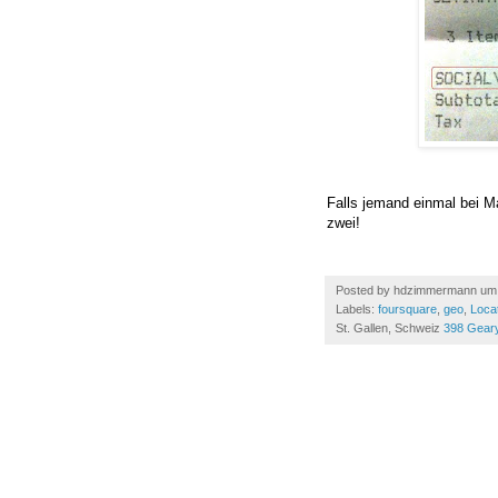
Falls jemand einmal bei M
zwei!
Posted by
hdzimmermann
u
Labels:
foursquare
,
geo
,
Loca
St. Gallen, Schweiz
398 Geary