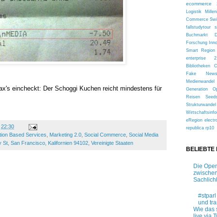
ecommerce 
Logistik
Millen
Commerce
Sw
fallstudytour
s
Buchmarkt
Forschung
Inn
Smart Region
enterprise 2
Bibliotheken
Fake New
Medienwandel
ax's eincheckt: Der Schoggi Kuchen reicht mindestens für
Generation
O
Reisen
Seed
Strukturwandel
Wirtschaftsinfo
eRegion
electr
m
22:30
republica
rp10
tion Based Services
,
Marketing 2.0
,
Social Commerce
,
Social Media
 St, San Francisco, Kalifornien 94102, Vereinigte Staaten
BELIEBTE
Die Open
zwischen
Sachlich
#stparl
und tr
Wie das 
live via T