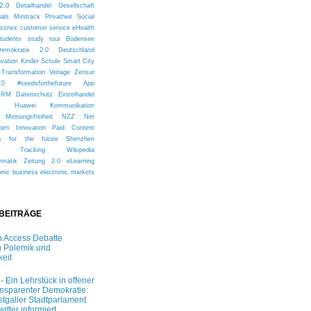
2.0
Detailhandel
Gesellschaft
ials
Minitrack
Privatheit
Social
issnex
customer service
eHealth
tudents
study tour
Bodensee
Demokratie 2.0
Deutschland
ovation
Kinder
Schule
Smart City
Transformation
Verlage
Zensur
.0
#seedsforthefuture
App
CRM
Datenschutz
Einzelhandel
s
Huawei
Kommunikation
Meinungsfreiheit
NZZ
Net
pen Innovation
Paid Content
s for the future
Shenzhen
Tracking
Wikipedia
rmatik
Zeitung 2.0
eLearning
onic business
electronic markets
 BEITRÄGE
 Access Debatte
 Polemik und
keit
 - Ein Lehrstück in offener
ansparenter Demokratie:
stgaller Stadtparlament
witter informiert