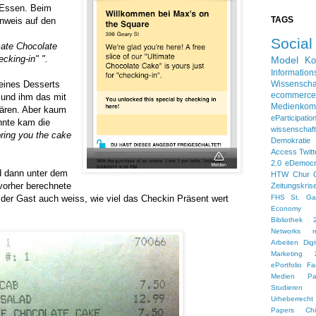
Essen. Beim
TAGS
inweis auf den
Socia
imate Chocolate
ecking-in" ".
Model
Ko
Information
eines Desserts
Wissenscha
ecommerce
n und ihm das mit
Medienkom
lären. Aber kaum
eParticipatio
hnte kam die
wissensch
 bring you the cake
Demokratie
Access
Twitt
2.0
eDemoc
d dann unter dem
HTW Chur
vorher berechnete
Zeitungskris
er Gast auch weiss, wie viel das Checkin Präsent wert
FHS St. Gal
Economy
Bibliothek 
Networks
r
Arbeiten
Dig
Marketing 
ePortfolio
Fa
Medien
Pa
Studieren 
Urheberrecht
Papers
Ch