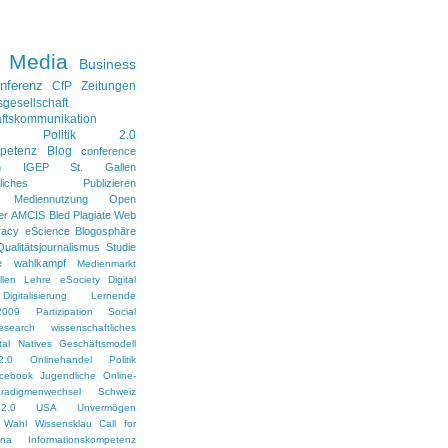
l Media
Business
nferenz
CfP
Zeitungen
sgesellschaft
ftskommunikation
Politik 2.0
petenz
Blog
conference
n
IGEP
St. Gallen
aftliches Publizieren
Mediennutzung
Open
er
AMCIS
Bled
Plagiate
Web
racy
eScience
Blogosphäre
Qualitätsjournalismus
Studie
e
wahlkampf
Medienmarkt
len
Lehre
eSociety
Digital
Digitalisierung
Lernende
2009
Partizipation
Social
esearch
wissenschaftliches
ital Natives
Geschäftsmodell
2.0
Onlinehandel
Politik
cebook
Jugendliche
Online-
radigmenwechsel
Schweiz
2.0
USA
Unvermögen
Wahl
Wissensklau
Call for
ina
Informationskompetenz