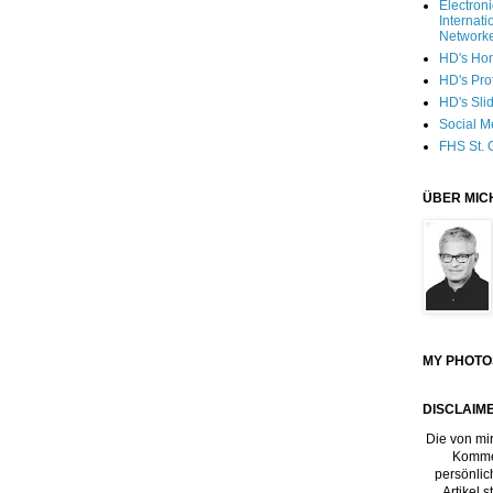
Electron
Internati
Network
HD's Ho
HD's Pro
HD's Sli
Social M
FHS St. 
ÜBER MIC
MY PHOTO
DISCLAIME
Die von mir
Kommen
persönlic
Artikel 