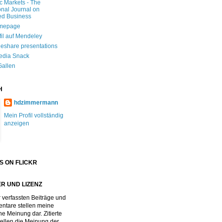
ic Markets - The
onal Journal on
ed Business
mepage
fil auf Mendeley
deshare presentations
edia Snack
Gallen
H
hdzimmermann
Mein Profil vollständig
anzeigen
S ON FLICKR
R UND LIZENZ
 verfassten Beiträge und
tare stellen meine
he Meinung dar. Zitierte
stellen die Meinung der