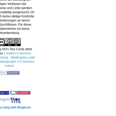
ligen Verfasser dar.
eise und Links werden
orgfältig ausgesucht, ich
h keine stetige Kontrolle
änderungen an deren
 durchführen. Für diese
 übernehme ich keine
Verantwortung.
g HD's Two Cents
steht
ner
Creative Commons
ung - Weitergabe unter
edingungen 3.0 Schweiz
Lizenz
y blog with Bloglovin