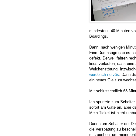
mindestens 40 Minuten von
Boardings.
Dann, nach wenigen Minute
Eine Durchsage gab es nac
defekt. Derweil fahren rec
liess verlauten, dass eine
Weichenstörung. Inzwisch
wurde ich nervös
. Dann di
ein neues Gleis zu wechs
Mit schlussendlich 63 Mi
Ich spurtete zum Schalter d
sofort am Gate an, aber d
Mein Ticket ist nicht umbu
Dann zum Schalter der De
die Verspätung zu beschein
mitzugeben, um meine ent