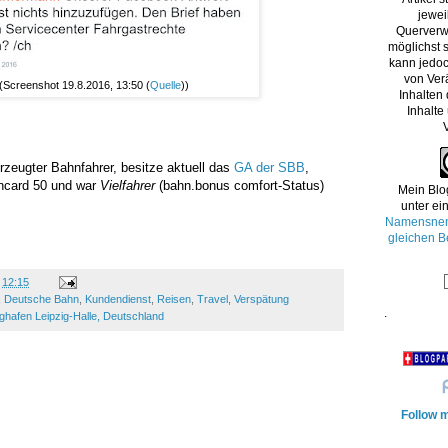
jewei
Querverw
möglichst s
kann jedoc
von Ver
(Screenshot 19.8.2016, 13:50 (
Quelle
))
Inhalten
Inhalte
rzeugter Bahnfahrer, besitze aktuell das
GA der SBB
,
hncard 50 und war
Vielfahrer
(bahn.bonus comfort-Status)
Mein Blo
unter ei
Namensnenn
gleichen B
m
12:15
,
Deutsche Bahn
,
Kundendienst
,
Reisen
,
Travel
,
Verspätung
.
ghafen Leipzig-Halle, Deutschland
Follow m