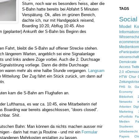
Sturm, noch war es besonders heiss, aber die
TAGS
S-Bahn hatte bereits bei Abfahrt 5 Minuten
Verspätung. Ok, alles im grünen Bereich,
Socia
dachte ich, nur mit Handgepäck reisend,
Boarding 10:20, Abflug 10:45. Also
Model
Ko
 (geplanter) Ankunft der S-Bahn bis Beginn des
Information
Wissenscha
ecommerce
Medienkom
n Fahrt, bleibt die S-Bahn auf offener Strecke stehen.
eParticipatio
h längerem Warten, angeblich sei eine Signalanlage
wissensch
hts und links andere Züge vorbei. Auch die 2. Durchsage
Demokratie
 Signalstörung vorliege. Dann die dritte Durchsage:
Access
Twitt
en waren mehr als eine halbe Stunde vergangen.
Langsam
2.0
eDemoc
e Mitteilung: Der Zug fährt ein Stück zurück, um dann auf
HTW Chur
eln.
Zeitungskris
FHS St. Gal
Economy
nuten kam die S-Bahn am Flughafen an.
Bibliothek 
Networks
r
er Lufthansa, es war ca. 10:45, eine Mitarbeiterin rief
Arbeiten
Dig
as Boarding war bereits abgeschlossen, “doors closed”.
Marketing 
chbar. Shit.
ePortfolio
Fa
Medien
Pa
utschen Bahn: Man können da nichts machen ausser mir
Studieren 
igen - darin hat man ja Routine - und mir ein
Formular
Urheberrecht
Papers
Ch
standenen Mehrkosten erstatten zu lassen.