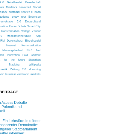
2.0
Detailhandel
Gesellschaft
ials
Minitrack
Privatheit
Social
issnex
customer service
eHealth
tudents
study tour
Bodensee
Demokratie 2.0
Deutschland
ovation
Kinder
Schule
Smart City
Transformation
Verlage
Zensur
.0
#seedsforthefuture
App
CRM
Datenschutz
Einzelhandel
s
Huawei
Kommunikation
Meinungsfreiheit
NZZ
Net
pen Innovation
Paid Content
s for the future
Shenzhen
Tracking
Wikipedia
rmatik
Zeitung 2.0
eLearning
onic business
electronic markets
 BEITRÄGE
 Access Debatte
 Polemik und
keit
 - Ein Lehrstück in offener
ansparenter Demokratie:
stgaller Stadtparlament
witter informiert