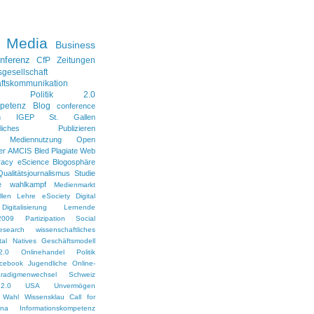
l Media
Business
nferenz
CfP
Zeitungen
sgesellschaft
ftskommunikation
Politik 2.0
petenz
Blog
conference
n
IGEP
St. Gallen
aftliches Publizieren
Mediennutzung
Open
er
AMCIS
Bled
Plagiate
Web
racy
eScience
Blogosphäre
Qualitätsjournalismus
Studie
e
wahlkampf
Medienmarkt
len
Lehre
eSociety
Digital
Digitalisierung
Lernende
2009
Partizipation
Social
esearch
wissenschaftliches
ital Natives
Geschäftsmodell
2.0
Onlinehandel
Politik
cebook
Jugendliche
Online-
radigmenwechsel
Schweiz
2.0
USA
Unvermögen
Wahl
Wissensklau
Call for
ina
Informationskompetenz