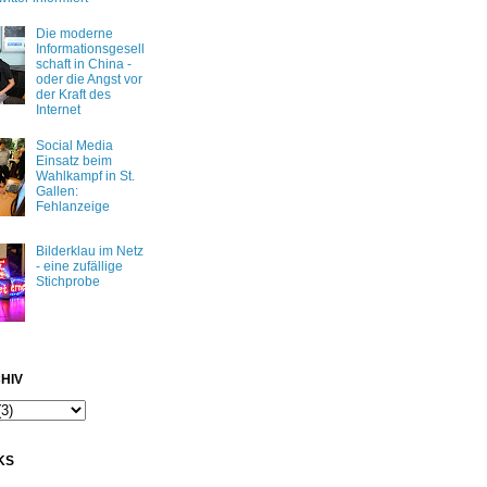
Die moderne
Informationsgesell
schaft in China -
oder die Angst vor
der Kraft des
Internet
Social Media
Einsatz beim
Wahlkampf in St.
Gallen:
Fehlanzeige
Bilderklau im Netz
- eine zufällige
Stichprobe
HIV
KS