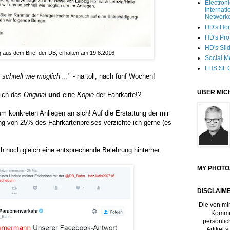
Electron
Internati
Network
HD's Ho
HD's Pro
HD's Sli
 aus dem Brief der DB, erhalten am 19.8.2016
Social M
FHS St. 
schnell wie möglich ...
" - na toll, nach fünf Wochen!
ÜBER MIC
lich das
Original
und
eine
Kopie
der Fahrkarte!?
m konkreten Anliegen an sich! Auf die Erstattung der mir
g von 25% des Fahrkartenpreises verzichte ich gerne (es
h noch gleich eine entsprechende Belehrung hinterher:
MY PHOTO
DISCLAIME
Die von mir
Kommen
persönlic
Artikel 