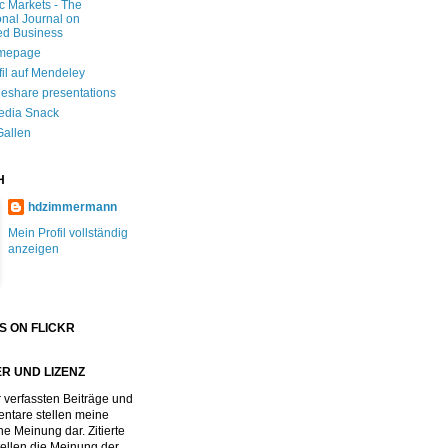
ic Markets - The
onal Journal on
ed Business
mepage
fil auf Mendeley
deshare presentations
edia Snack
Gallen
H
hdzimmermann
Mein Profil vollständig
anzeigen
S ON FLICKR
R UND LIZENZ
 verfassten Beiträge und
tare stellen meine
he Meinung dar. Zitierte
stellen die Meinung der