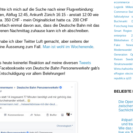
ecommerce 
Logistik
Millen
chte ich mich auf die Suche nach einer Flugverbindung:
Commerce
Sw
en, Abflug 12:45, Ankunft Zürich 16:15 - anstatt 12:00 wie
fallstudytour
s
a. 350 CHF - mein Originalticket hatte ca. 200 CHF
Buchmarkt
infach einmal davon aus, dass die Deutsche Bahn mit das
Forschung
Inn
lorenen Nachmittag zuhause kann ich eh abschreiben.
Smart Region
enterprise 2
Bibliotheken
be ich über Twitter Luft gemacht, aber seitens der
Fake New
ine Äusserung zum Fall.
Man ist wohl im Wochenende
.
Medienwandel
Generation
O
Reisen
Seed
is heute keinerlei Reaktion auf meine diversen
Tweets
Strukturwandel
r Facebookseite von
Deutsche Bahn Personenverkehr
gab's
Wirtschaftsinfo
Entschuldigung vor allem Belehrungen!
eRegion
electr
republica
rp10
BELIEBTE
Die Open
zwischen
Sachlich
#stparl
und tr
Wie das 
live via T