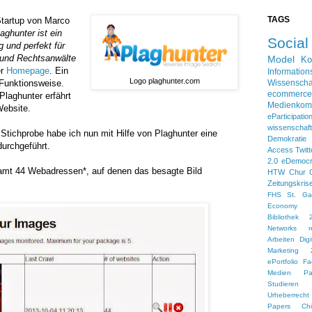
TAGS
Startup von Marco
aghunter ist ein
Socia
 und perfekt für
 und Rechtsanwälte
Model
Ko
er
Homepage
. Ein
Information
Logo plaghunter.com
 Funktionsweise.
Wissenscha
ecommerce
Plaghunter erfährt
Medienkom
Website.
eParticipatio
wissensch
 Stichprobe habe ich nun mit Hilfe von Plaghunter eine
Demokratie
urchgeführt.
Access
Twitt
2.0
eDemoc
amt 44 Webadressen*, auf denen das besagte Bild
HTW Chur
Zeitungskris
FHS St. Gal
Economy
Bibliothek 
Networks
r
Arbeiten
Dig
Marketing 
ePortfolio
Fa
Medien
Pa
Studieren 
Urheberrecht
Papers
Ch