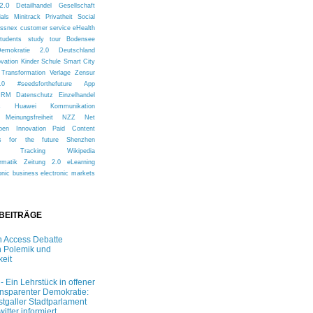
2.0
Detailhandel
Gesellschaft
ials
Minitrack
Privatheit
Social
issnex
customer service
eHealth
tudents
study tour
Bodensee
Demokratie 2.0
Deutschland
ovation
Kinder
Schule
Smart City
Transformation
Verlage
Zensur
.0
#seedsforthefuture
App
CRM
Datenschutz
Einzelhandel
s
Huawei
Kommunikation
Meinungsfreiheit
NZZ
Net
pen Innovation
Paid Content
s for the future
Shenzhen
Tracking
Wikipedia
rmatik
Zeitung 2.0
eLearning
onic business
electronic markets
 BEITRÄGE
 Access Debatte
 Polemik und
keit
 - Ein Lehrstück in offener
ansparenter Demokratie:
stgaller Stadtparlament
witter informiert