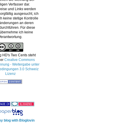
ligen Verfasser dar.
eise und Links werden
orgfältig ausgesucht, ich
h keine stetige Kontrolle
änderungen an deren
 durchführen. Für diese
 übernehme ich keine
Verantwortung.
g HD's Two Cents
steht
ner
Creative Commons
ung - Weitergabe unter
edingungen 3.0 Schweiz
Lizenz
y blog with Bloglovin