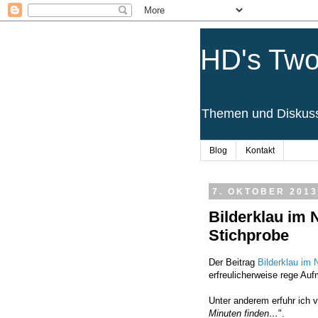
HD's Two
Themen und Diskussi
Blog
Kontakt
7. OKTOBER 2013
Bilderklau im N
Stichprobe
Der Beitrag
Bilderklau im N
erfreulicherweise rege Au
Unter anderem erfuhr ich 
Minuten finden…
".