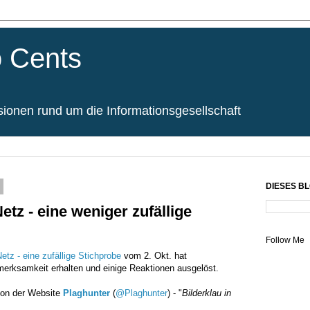
 Cents
onen rund um die Informationsgesellschaft
DIESES B
etz - eine weniger zufällige
Follow Me
etz - eine zufällige Stichprobe
vom 2. Okt. hat
fmerksamkeit erhalten und einige Reaktionen ausgelöst.
von der Website
Plaghunter
(
@Plaghunter
) - "
Bilderklau in