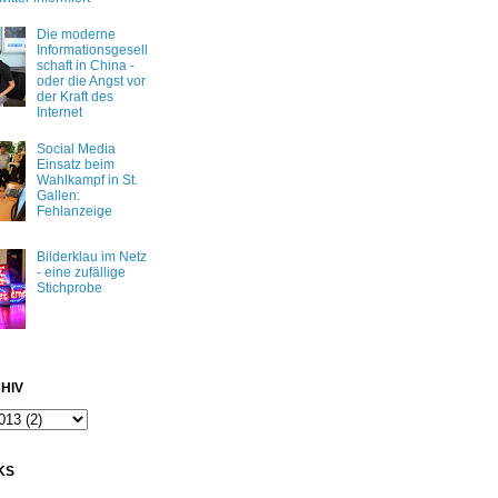
Die moderne
Informationsgesell
schaft in China -
oder die Angst vor
der Kraft des
Internet
Social Media
Einsatz beim
Wahlkampf in St.
Gallen:
Fehlanzeige
Bilderklau im Netz
- eine zufällige
Stichprobe
HIV
KS