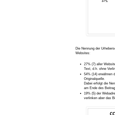
Die Nennung der Urhebersch
Websites:
27% (7) aller Websit
Text, d.h. ohne Verl
54% (14) erwähnen de
Originalquelle.
Dabei erfolgt die Ne
am Ende des Beitra
19% (5) der Webadre
verlinken aber das Bi