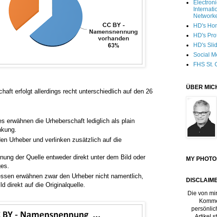
Electron
Internati
Network
HD's Ho
HD's Pro
HD's Sli
Social M
FHS St. 
ÜBER MIC
aft erfolgt allerdings recht unterschiedlich auf den 26
es erwähnen die Urheberschaft lediglich als plain
inkung.
n Urheber und verlinken zusätzlich auf die
nnung der Quelle entweder direkt unter dem Bild oder
MY PHOTO
ges.
ssen erwähnen zwar den Urheber nicht namentlich,
DISCLAIME
ld direkt auf die Originalquelle.
Die von mir
Kommen
persönlic
Artikel 