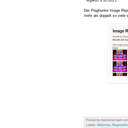
*
ergänzt 8.10.2013
:
Der Plaghunter Image Repo
mehr als doppelt so viele w
Posted by
hdzimmermann
u
Labels:
Bilderklau
,
Blogosphä