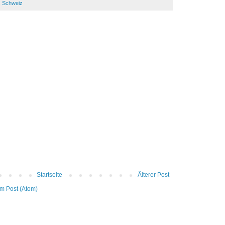
n, Schweiz
Startseite
Älterer Post
m Post (Atom)