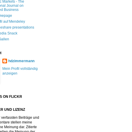
ic Markets - The
onal Journal on
ed Business
mepage
fil auf Mendeley
deshare presentations
edia Snack
Gallen
H
hdzimmermann
Mein Profil vollständig
anzeigen
S ON FLICKR
R UND LIZENZ
 verfassten Beiträge und
tare stellen meine
he Meinung dar. Zitierte
stellen die Meinung der