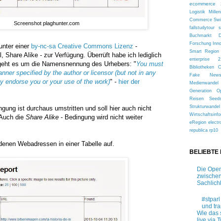
ecommerce 
Logistik
Millen
Commerce
Sw
Screenshot plaghunter.com
fallstudytour
s
Buchmarkt
Forschung
Inn
unter einer
by-nc-sa Creative Commons Lizenz
-
Smart Region
, Share Alike - zur Verfügung. Überrüft habe ich lediglich
enterprise 2
geht es um die Namensnennung des Urhebers: "
You must
Bibliotheken
anner specified by the author or licensor (but not in any
Fake New
y endorse you or your use of the work)
" -
hier der
Medienwandel
Generation
O
Reisen
Seed
Strukturwandel
gung ist durchaus umstritten und soll hier auch nicht
Wirtschaftsinfo
 Auch die
Share Alike
- Bedingung wird nicht weiter
eRegion
electr
republica
rp10
ndenen Webadressen in einer Tabelle auf.
BELIEBTE
Die Open
zwischen
Sachlich
#stparl
und tr
Wie das 
live via T