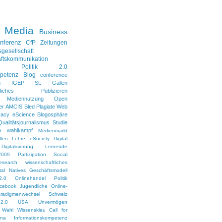
l Media
Business
nferenz
CfP
Zeitungen
sgesellschaft
ftskommunikation
Politik 2.0
petenz
Blog
conference
n
IGEP
St. Gallen
aftliches Publizieren
Mediennutzung
Open
er
AMCIS
Bled
Plagiate
Web
racy
eScience
Blogosphäre
Qualitätsjournalismus
Studie
e
wahlkampf
Medienmarkt
len
Lehre
eSociety
Digital
Digitalisierung
Lernende
2009
Partizipation
Social
esearch
wissenschaftliches
ital Natives
Geschäftsmodell
2.0
Onlinehandel
Politik
cebook
Jugendliche
Online-
radigmenwechsel
Schweiz
2.0
USA
Unvermögen
Wahl
Wissensklau
Call for
ina
Informationskompetenz