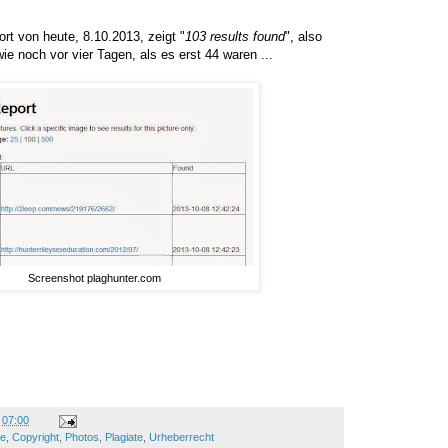
rt von heute, 8.10.2013, zeigt "
103 results found
", also
ie noch vor vier Tagen, als es erst 44 waren ...
Screenshot plaghunter.com
m
07:00
re
,
Copyright
,
Photos
,
Plagiate
,
Urheberrecht