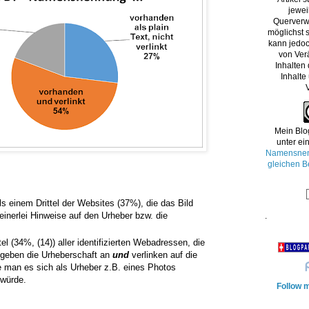
jewei
Querverw
möglichst s
kann jedoc
von Ver
Inhalten
Inhalte
Mein Blo
unter ei
Namensnenn
gleichen B
s einem Drittel der Websites (37%), die das Bild
einerlei Hinweise auf den Urheber bzw. die
.
tel (34%, (14)) aller identifizierten Webadressen, die
 geben die Urheberschaft an
und
verlinken auf die
ie man es sich als Urheber z.B. eines Photos
 würde.
Follow m