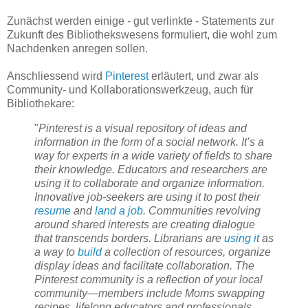
Zunächst werden einige - gut verlinkte - Statements zur
Zukunft des Bibliothekswesens formuliert, die wohl zum
Nachdenken anregen sollen.
Anschliessend wird
Pinterest
erläutert, und zwar als
Community- und Kollaborationswerkzeug, auch für
Bibliothekare:
"
Pinterest is a visual repository of ideas and
information in the form of a social network. It’s a
way for experts in a wide variety of fields to share
their knowledge. Educators and researchers are
using it to collaborate and organize information.
Innovative job-seekers are using it to post their
resume
and
land a job
. Communities revolving
around shared interests are creating dialogue
that transcends borders. Librarians are
using it
as
a way to
build
a collection of resources, organize
display ideas and facilitate collaboration. The
Pinterest community is a reflection of your local
community—members include Moms swapping
recipes, lifelong educators and professionals