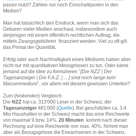
passiv nutzt? Zählen nur noch
Einschaltquoten
in den
Medien?
Man hat tatsächlich den Eindruck, wenn man sich das
Gebaren vieler Medien anschaut, insbesondere auch
derjenigen mit einem öffentlich-rechtlichen Auftrag, die
mittels
Zwangsgebühren
finanziert werden. Viel zu oft gilt
das Primat der Quantität.
Erfolg
oder auch Nachhaltigkeit eines Mediums haben aber
nicht nur mit quantitativen Messgrössen zu tun. Oder käme
jemand auf die Idee zu formulieren "
[Die NZZ | Der
Tagesanzeiger | Die F.A.Z. | ... ] sind noch lange kein
Massenmedium
", vor allem mit diesem gewissen Unterton?
Zum (
hinkenden
) Vergleich:
Die
NZZ
hat ca. 313'000 Leser in der Schweiz, der
Tagesanzeiger
481'000 (
Quelle
). Bei geschätzten ca. 3.4
Mio Haushalten in der Schweiz macht das eine Reichweite
von maximal 9 bzw. 14%.
20 Minuten
kommt nach dieser
Rechnung auf eine Reichweite von max. 40%. Nimmt man
aber als Bezugsgrösse die Erwachsenen in der Schweiz,