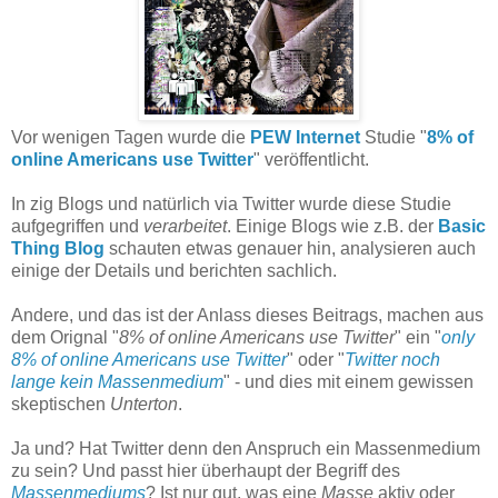
Vor wenigen Tagen wurde die
PEW Internet
Studie "
8% of
online Americans use Twitter
" veröffentlicht.
In zig Blogs und natürlich via Twitter wurde diese Studie
aufgegriffen und
verarbeitet
. Einige Blogs wie z.B. der
Basic
Thing Blog
schauten etwas genauer hin, analysieren auch
einige der Details und berichten sachlich.
Andere, und das ist der Anlass dieses Beitrags, machen aus
dem Orignal "
8% of online Americans use Twitter
" ein "
only
8% of online Americans use Twitter
" oder "
Twitter noch
lange kein Massenmedium
" - und dies mit einem gewissen
skeptischen
Unterton
.
Ja und? Hat Twitter denn den Anspruch ein Massenmedium
zu sein? Und passt hier überhaupt der Begriff des
Massenmediums
? Ist nur gut, was eine
Masse
aktiv oder