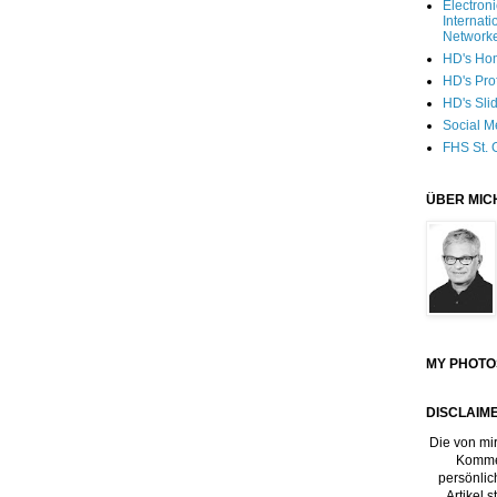
Electron
Internati
Network
HD's Ho
HD's Pro
HD's Sli
Social M
FHS St. 
ÜBER MIC
MY PHOTO
DISCLAIME
Die von mir
Kommen
persönlic
Artikel 