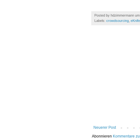
Posted by
hdzimmermann
u
Labels:
crowdsourcing
,
eKnife
Neuerer Post
Abonnieren
Kommentare zu