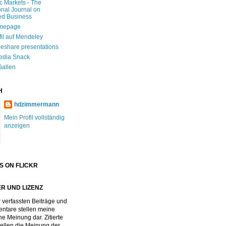
ic Markets - The
onal Journal on
ed Business
mepage
fil auf Mendeley
deshare presentations
edia Snack
Gallen
H
hdzimmermann
Mein Profil vollständig
anzeigen
S ON FLICKR
R UND LIZENZ
 verfassten Beiträge und
tare stellen meine
he Meinung dar. Zitierte
stellen die Meinung der