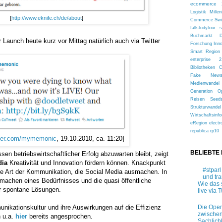
ecommerce 
Logistik
Millen
[
http://www.eknife.ch/de/about
]
Commerce
Sw
fallstudytour
s
Buchmarkt
Launch heute kurz vor Mittag natürlich auch via Twitter
Forschung
Inn
Smart Region
enterprise 2
Bibliotheken
Fake New
Medienwandel
Generation
O
Reisen
Seed
Strukturwandel
Wirtschaftsinfo
eRegion
electr
republica
rp10
itter.com/mymemonic
, 19.10.2010, ca. 11:20]
BELIEBTE
sen betriebswirtschaftlicher Erfolg abzuwarten bleibt, zeigt
dia
Kreativität und Innovation fördern können. Knackpunkt
#stparl
ene Art der Kommunikation, die Social Media ausmachen. In
und tr
 machen eines Bedürfnisses und die quasi öffentliche
Wie das 
er spontane Lösungen.
live via T
Die Open
nikationskultur und ihre Auswirkungen auf die Effizienz
zwischen
 u.a.
hier
bereits angesprochen.
Sachlich