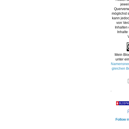
jewei
Querverw
möglichst s
kann jedoc
von Ver
Inhalten
Inhalte
Mein Blo
unter ei
Namensnenn
gleichen B
.
Follow m