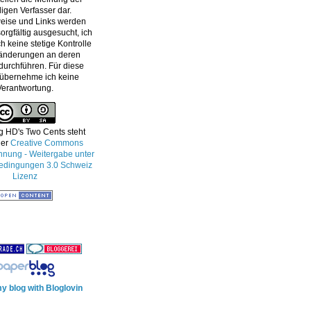
ligen Verfasser dar.
eise und Links werden
orgfältig ausgesucht, ich
h keine stetige Kontrolle
änderungen an deren
 durchführen. Für diese
 übernehme ich keine
Verantwortung.
g HD's Two Cents
steht
ner
Creative Commons
ung - Weitergabe unter
edingungen 3.0 Schweiz
Lizenz
y blog with Bloglovin