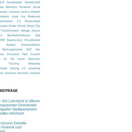
2.0
Detailhandel
Gesellschaft
ials
Minitrack
Privatheit
Social
issnex
customer service
eHealth
tudents
study tour
Bodensee
Demokratie 2.0
Deutschland
ovation
Kinder
Schule
Smart City
Transformation
Verlage
Zensur
.0
#seedsforthefuture
App
CRM
Datenschutz
Einzelhandel
s
Huawei
Kommunikation
Meinungsfreiheit
NZZ
Net
pen Innovation
Paid Content
s for the future
Shenzhen
Tracking
Wikipedia
rmatik
Zeitung 2.0
eLearning
onic business
electronic markets
 BEITRÄGE
 - Ein Lehrstück in offener
ansparenter Demokratie:
stgaller Stadtparlament
witter informiert
 Access Debatte
 Polemik und
keit