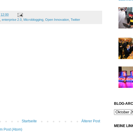
m
12:00
,
enterprise 2.0
,
Microblogging
,
Open Innovation
,
Twitter
BLOG-ARC
Startseite
Älterer Post
MEINE LIN
m Post (Atom)