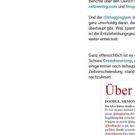
Berichte über den Launch f
netzwertig.com
und
blog
Und der
@bloggingtom
i
ganz unschuldig daran, da
überhaupt gibt. Was spann
ist die Entstehenhungsges
weiter entwickelt.
Ganz offensichtlich ist e
Schuss
Crowdsourcing
,
einige immer noch behaupte
Zeitverschwendung, stand h
nachzulesen: