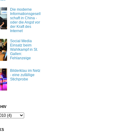
Die moderne
Informationsgesell
schaft in China -
oder die Angst vor
der Kraft des
Internet
Social Media
Einsatz beim
Wahlkampf in St.
Gallen:
Fehlanzeige
Bilderklau im Netz
- eine zufällige
Stichprobe
HIV
KS