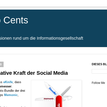
 Cents
onen rund um die Informationsgesellschaft
0
DIESES B
eative Kraft der Social Media
ass
eKnife
, dass
Follow Me
nmesser
.
ts-Bundle der drei
Ups
Memonic
,