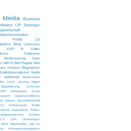
l Media
Business
nferenz
CfP
Zeitungen
sgesellschaft
ftskommunikation
Politik 2.0
petenz
Blog
conference
n
IGEP
St. Gallen
aftliches Publizieren
Mediennutzung
Open
er
AMCIS
Bled
Plagiate
Web
racy
eScience
Blogosphäre
Qualitätsjournalismus
Studie
e
wahlkampf
Medienmarkt
len
Lehre
eSociety
Digital
Digitalisierung
Lernende
2009
Partizipation
Social
esearch
wissenschaftliches
ital Natives
Geschäftsmodell
2.0
Onlinehandel
Politik
cebook
Jugendliche
Online-
radigmenwechsel
Schweiz
2.0
USA
Unvermögen
Wahl
Wissensklau
Call for
ina
Informationskompetenz