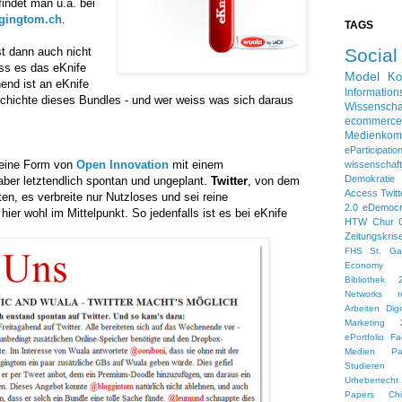
indet man u.a. bei
gingtom.ch
.
TAGS
st dann auch nicht
Socia
ss es das eKnife
Model
Ko
end ist an eKnife
Information
chichte dieses Bundles - und wer weiss was sich daraus
Wissenscha
ecommerce
Medienkom
eParticipatio
s eine Form von
Open Innovation
mit einem
wissensch
Demokratie
aber letztendlich spontan und ungeplant.
Twitter
, von dem
Access
Twitt
n, es verbreite nur Nutzloses und sei reine
2.0
eDemoc
ier wohl im Mittelpunkt. So jedenfalls ist es bei eKnife
HTW Chur
Zeitungskris
FHS St. Gal
Economy
Bibliothek 
Networks
r
Arbeiten
Dig
Marketing 
ePortfolio
Fa
Medien
Pa
Studieren 
Urheberrecht
Papers
Ch