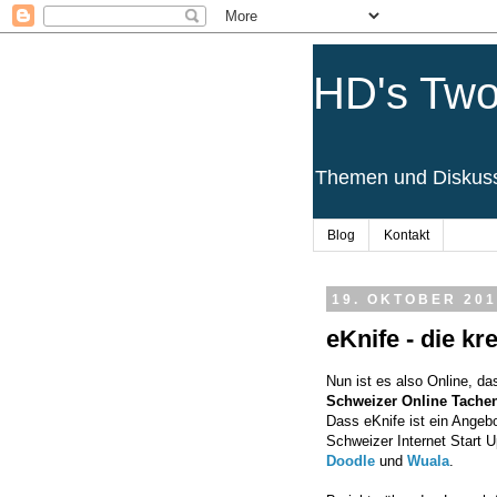
HD's Two
Themen und Diskussi
Blog
Kontakt
19. OKTOBER 201
eKnife - die kr
Nun ist es also Online, d
Schweizer Online Tache
Dass eKnife ist ein Angebo
Schweizer Internet Start 
Doodle
und
Wuala
.